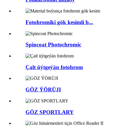
Fotohromiki gök kesimli b...
Spincoat Photochromic
Çalt üýtgeýän fotohrom
GÖZ ÝÖRÜJI
GÖZ SPORTLARY