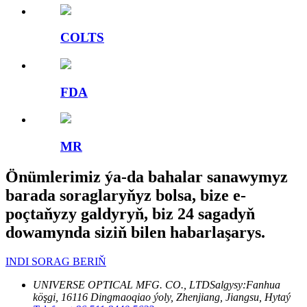
COLTS
FDA
MR
Önümlerimiz ýa-da bahalar sanawymyz
barada soraglaryňyz bolsa, bize e-
poçtaňyzy galdyryň, biz 24 sagadyň
dowamynda siziň bilen habarlaşarys.
INDI SORAG BERIŇ
UNIVERSE OPTICAL MFG. CO., LTD
Salgysy:
Fanhua
köşgi, 16116 Dingmaoqiao ýoly, Zhenjiang, Jiangsu, Hytaý