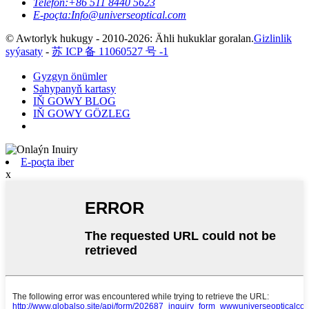
Telefon:
+86 511 8440 5623
E-poçta:
Info@universeoptical.com
© Awtorlyk hukugy - 2010-2026: Ähli hukuklar goralan.
Gizlinlik
syýasaty
-
苏 ICP 备 11060527 号 -1
Gyzgyn önümler
Sahypanyň kartasy
IŇ GOWY BLOG
IŇ GOWY GÖZLEG
E-poçta iber
x