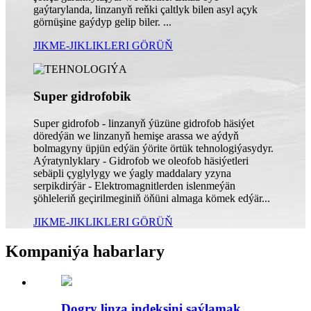
gaýtarylanda, linzanyň reňki çaltlyk bilen asyl açyk
görnüşine gaýdyp gelip biler. ...
JIKME-JIKLIKLERI GÖRÜŇ
Super gidrofobik
Super gidrofob - linzanyň ýüzüne gidrofob häsiýet
döredýän we linzanyň hemişe arassa we aýdyň
bolmagyny üpjün edýän ýörite örtük tehnologiýasydyr.
Aýratynlyklary - Gidrofob we oleofob häsiýetleri
sebäpli çyglylygy we ýagly maddalary yzyna
serpikdirýär - Elektromagnitlerden islenmeýän
şöhleleriň geçirilmeginiň öňüni almaga kömek edýär...
JIKME-JIKLIKLERI GÖRÜŇ
Kompaniýa habarlary
Dogry linza indeksini saýlamak