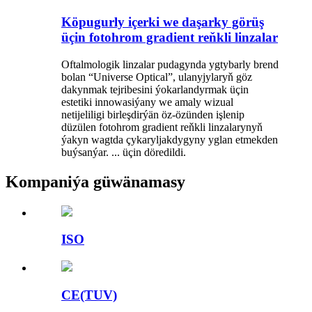
Köpugurly içerki we daşarky görüş
üçin fotohrom gradient reňkli linzalar
Oftalmologik linzalar pudagynda ygtybarly brend
bolan “Universe Optical”, ulanyjylaryň göz
dakynmak tejribesini ýokarlandyrmak üçin
estetiki innowasiýany we amaly wizual
netijeliligi birleşdirýän öz-özünden işlenip
düzülen fotohrom gradient reňkli linzalarynyň
ýakyn wagtda çykaryljakdygyny yglan etmekden
buýsanýar. ... üçin döredildi.
Kompaniýa güwänamasy
ISO
CE(TUV)