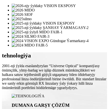
tehnologiýa
2001-nji ýylda esaslandyrylan “Universe Optical” kompaniýasy
önümçilik, ylmy-barlag we işläp düzmek mümkinçilikleri we
halkara satuw tejribesiniň güýçli utgaşmasy bilen öňdebaryjy
professional linza öndürijileriniň birine öwrüldi. Biz standart linzalar
we sanly erkin görnüşli RX linzalary ýaly ýokary hilli linza
önümleriniň portfelini hödürlemäge ygrarlydyrys.
DUMANA GARŞY ÇÖZÜM