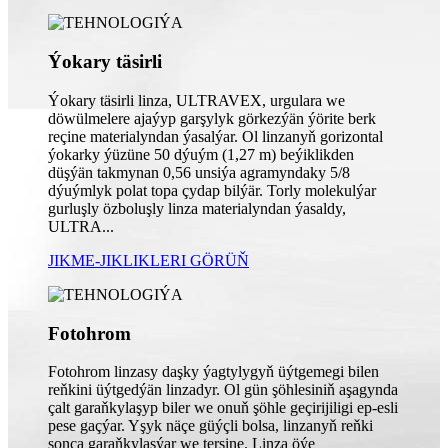
Ýokary täsirli
Ýokary täsirli linza, ULTRAVEX, urgulara we
döwülmelere ajaýyp garşylyk görkezýän ýörite berk
reçine materialyndan ýasalýar. Ol linzanyň gorizontal
ýokarky ýüzüne 50 dýuým (1,27 m) beýiklikden
düşýän takmynan 0,56 unsiýa agramyndaky 5/8
dýuýmlyk polat topa çydap bilýär. Torly molekulýar
gurluşly özboluşly linza materialyndan ýasaldy,
ULTRA...
JIKME-JIKLIKLERI GÖRÜŇ
Fotohrom
Fotohrom linzasy daşky ýagtylygyň üýtgemegi bilen
reňkini üýtgedýän linzadyr. Ol gün şöhlesiniň aşagynda
çalt garaňkylaşyp biler we onuň şöhle geçirijiligi ep-esli
pese gaçýar. Yşyk näçe güýçli bolsa, linzanyň reňki
şonça garaňkylaşýar we tersine. Linza öýe