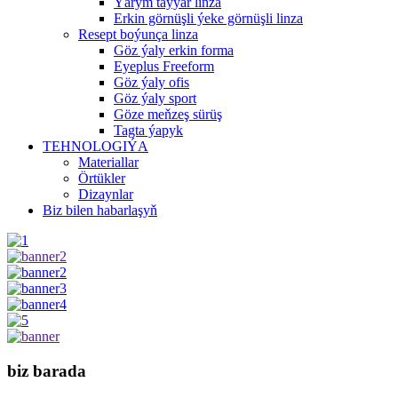
Ýarym taýýar linza
Erkin görnüşli ýeke görnüşli linza
Resept boýunça linza
Göz ýaly erkin forma
Eyeplus Freeform
Göz ýaly ofis
Göz ýaly sport
Göze meňzeş sürüş
Tagta ýapyk
TEHNOLOGIÝA
Materiallar
Örtükler
Dizaynlar
Biz bilen habarlaşyň
biz barada