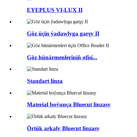
EYEPLUS VI-LUX II
Göz üçin ýadawlyga garşy II
Göz hünärmenleriniň ofisi...
Standart linza
Material boýunça Bluecut linzasy
Örtük arkaly Bluecut linzasy