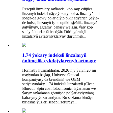
Reseptli linzalary saýlanda, köp sarp edijiler
linzanyň indeksi näçe ýokary bolsa, linzanyň hili
şonça-da gowy bolar diýip pikir edýärler. Şeýle-
de bolsa, linzanyň işine optiki işjeňlik, linzanyň
galyňlygy, agramy, bahasy we ş.m. ýaly köp
sanly faktorlar täsir edýär. Dürli görnüşli
linzalaryň aýratynlyklaryny düşünmek...
1.74 ýokary indeksli linzalaryň
önümçilik çykdajylarynyň artmagy
Hormatly hyzmatdaşlar, 2026-njy ýylyň 20-nji
maýyndan başlap, Universe Optical
kompaniýasy öz brendiniň we OEM
seriýasyndaky 1.74 indeksli linzalaryň (Clear,
Bluecut, Spin coat fotochromic, taýarlanan we
ýarym taýarlanan görnüşde polýarlaşdyrylan)
bahasyny ýokarlandyrar. Bu sazlama birnäçe
birleşme ýüzleri sebäpli zerurdyr...