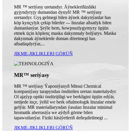
MR ™ seriýasy uretandyr. Äýnekleriňizdäki
gyjyndyryjy dumandan dynyň! MR ™ seriýasy
uretandyr. Gyş gelmegi bilen äýnek dakynýanlar has
köp kynçylyk çekip bilerler --- linzalar aňsatlyk bilen
dumanlanýar. Şeýle hem, howpsuzlygymyzy üpjün
etmek üçin köplenç maska ​​dakynmaly bolýarys. Maska
dakynmak äýneklerde duman döretmegi has
aňsatlaşdyrýar,...
JIKME-JIKLIKLERI GÖRÜŇ
MR™ seriýasy
MR ™ seriýasy Ýaponiýanyň Mitsui Chemical
kompaniýasy tarapyndan öndürilen uretan materialydyr.
Ol ajaýyp optiki öndürijiligi we berkligini üpjün edýär,
netijede inçe, ýeňil we berk oftalmologik linzalar emele
gelýär. MR materiallaryndan ýasalan linzalar minimal
hromatik aberrasiýa we aýdyň görme bilen
tapawutlanýar. Fiziki häsiýetleriň deňeşdirilmegi ...
JIKME-JIKLIKLERI GÖRÜŇ