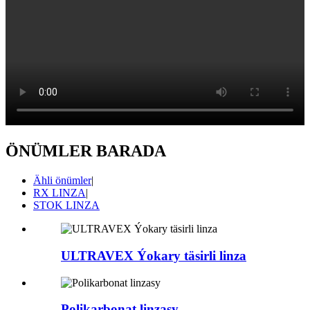
ÖNÜMLER BARADA
Ähli önümler
|
RX LINZA
|
STOK LINZA
ULTRAVEX Ýokary täsirli linza
Polikarbonat linzasy