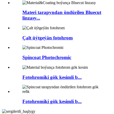
Materi tarapyndan öndürilen Bluecut
linzasy...
Çalt üýtgeýän fotohrom
Spincoat Photochromic
Fotohromiki gök kesimli b...
Fotohromiki gök kesimli b...