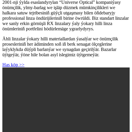
2001-nji ýylda esaslandyrylan “Universe Optical” kompaniýasy
önümçilik, ylmy-barlag we işläp düzmek mümkinçilikleri we
halkara satuw tejribesiniň güýçli utgaşmasy bilen öňdebaryjy
professional linza öndürijileriniň birine öwrüldi. Biz standart linzalar
we sanly erkin görnüşli RX linzalary ýaly ýokary hilli linza
önümleriniň portfelini hödürlemäge ygrarlydyrys.
Ähli linzalar ýokary hilli materiallardan ýasalýar we önümçilik
prosesleriniň her ädiminden soň iň berk senagat ölçeglerine
laýyklykda düýpli barlanýar we synagdan geçirilýär. Bazarlar
üýtgeýär, ýöne hile bolan asyl islegimiz üýtgemeýär.
Has köp >>