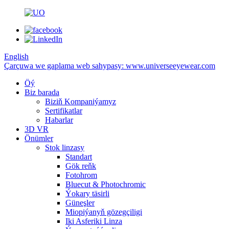
English
Çarçuwa we gaplama web sahypasy: www.universeeyewear.com
Öý
Biz barada
Biziň Kompaniýamyz
Sertifikatlar
Habarlar
3D VR
Önümler
Stok linzasy
Standart
Gök reňk
Fotohrom
Bluecut & Photochromic
Ýokary täsirli
Güneşler
Miopiýanyň gözegçiligi
Iki Asferiki Linza