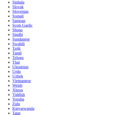
Sinhala
Slovak
Slovenian
Somali
Samoan
Scots Gaelic
Shona
Sindhi
Sundanese
Swahili
Tajik
Tamil
Telugu
Thai
Ukrainian
Urdu
Uzbek
Vietnamese
Welsh
Xhosa
Yiddish
Yoruba
Zulu
Kinyarwanda
Tatar